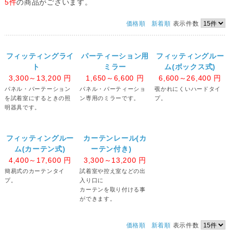
5件
の商品がございます。
価格順
新着順
表示件数
フィッティングライ
パーティーション用
フィッティングルー
ト
ミラー
ム(ボックス式)
3,300～13,200
円
1,650～6,600
円
6,600～26,400
円
パネル・パーテーション
パネル・パーティーショ
覗かれにくいハードタイ
を試着室にするときの照
ン専用のミラーです。
プ。
明器具です。
フィッティングルー
カーテンレール(カ
ム(カーテン式)
ーテン付き)
4,400～17,600
円
3,300～13,200
円
簡易式のカーテンタイ
試着室や控え室などの出
プ。
入り口に
カーテンを取り付ける事
ができます。
価格順
新着順
表示件数